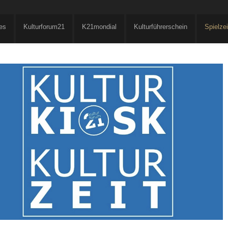
es
Kulturforum21
K21mondial
Kulturführerschein
Spielze