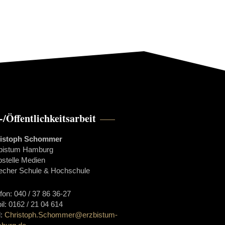
-/Öffentlichkeitsarbeit
istoph Schommer
bistum Hamburg
bstelle Medien
echer Schule & Hochschule
efon: 040 / 37 86 36-27
il: 0162 / 21 04 614
l:
Christoph.Schommer@erzbistum-