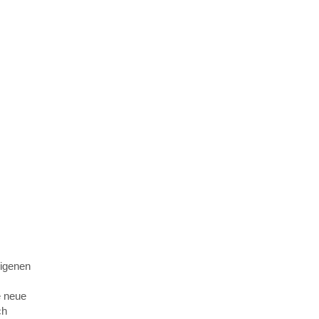
eigenen
e neue
ch