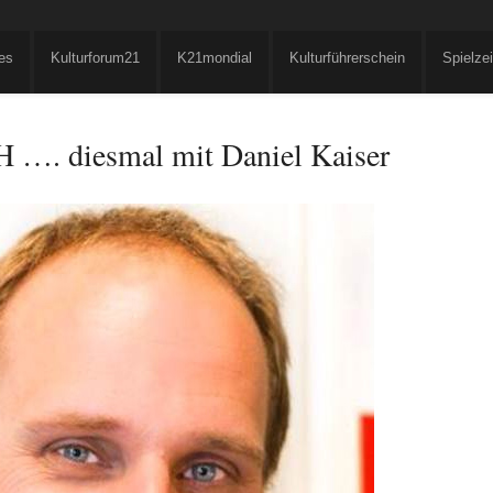
es
Kulturforum21
K21mondial
Kulturführerschein
Spielze
. diesmal mit Daniel Kaiser