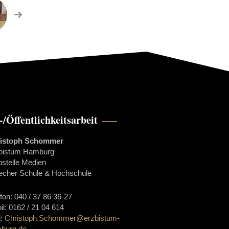
-/Öffentlichkeitsarbeit
istoph Schommer
bistum Hamburg
bstelle Medien
echer Schule & Hochschule
efon: 040 / 37 86 36-27
il: 0162 / 21 04 614
l:
Christoph.Schommer@erzbistum-
burg.de