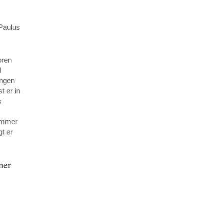
 Paulus
oren
d
ängen
t er in
s
 immer
gt er
ner