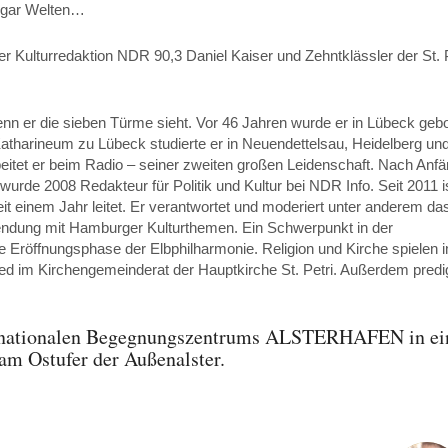
 sogar Welten…
er Kulturredaktion NDR 90,3 Daniel Kaiser und Zehntklässler der St.
enn er die sieben Türme sieht. Vor 46 Jahren wurde er in Lübeck geb
atharineum zu Lübeck studierte er in Neuendettelsau, Heidelberg un
eitet er beim Radio – seiner zweiten großen Leidenschaft. Nach Anf
de 2008 Redakteur für Politik und Kultur bei NDR Info. Seit 2011 is
eit einem Jahr leitet. Er verantwortet und moderiert unter anderem da
 Sendung mit Hamburger Kulturthemen. Ein Schwerpunkt in der
e Eröffnungsphase der Elbphilharmonie. Religion und Kirche spielen
glied im Kirchengemeinderat der Hauptkirche St. Petri. Außerdem predi
nternationalen Begegnungszentrums ALSTERHAFEN in ei
am Ostufer der Außenalster.