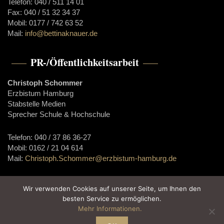
Telefon: 040 / 511 14 01
Fax: 040 / 51 32 34 37
Mobil: 0177 / 742 63 52
Mail:
info@bettinaknauer.de
PR-/Öffentlichkeitsarbeit
Christoph Schommer
Erzbistum Hamburg
Stabstelle Medien
Sprecher Schule & Hochschule
Telefon: 040 / 37 86 36-27
Mobil: 0162 / 21 04 614
Mail:
Christoph.Schommer@erzbistum-hamburg.de
Wir verwenden Cookies auf unserer Seite, um Ihnen den
besten Service zu ermöglichen.
Start
Mehr Informationen.