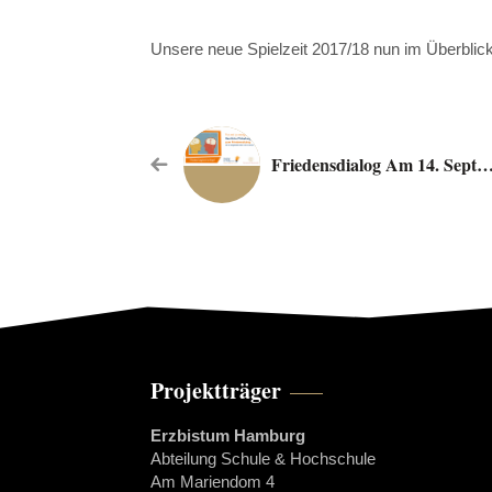
Unsere neue Spielzeit 2017/18 nun im Überblic
Friedensdialog Am 14. September 2017 Musikalisch Begleitet Von Unseren Divan-Musikern Reza, Rafi Und Aziz (Gesang,
Projektträger
Erzbistum Hamburg
Abteilung Schule & Hochschule
Am Mariendom 4