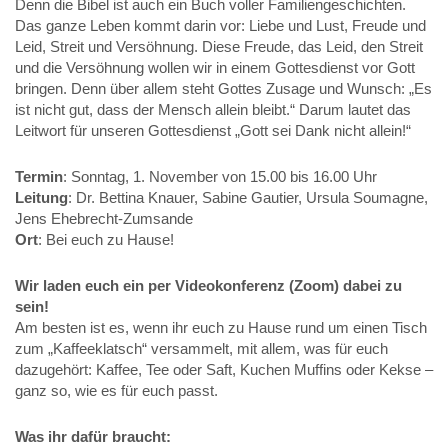
Denn die Bibel ist auch ein Buch voller Familiengeschichten.
Das ganze Leben kommt darin vor: Liebe und Lust, Freude und
Leid, Streit und Versöhnung. Diese Freude, das Leid, den Streit
und die Versöhnung wollen wir in einem Gottesdienst vor Gott
bringen. Denn über allem steht Gottes Zusage und Wunsch: „Es
ist nicht gut, dass der Mensch allein bleibt.“ Darum lautet das
Leitwort für unseren Gottesdienst „Gott sei Dank nicht allein!“
Termin
: Sonntag, 1. November von 15.00 bis 16.00 Uhr
Leitung
: Dr. Bettina Knauer, Sabine Gautier, Ursula Soumagne,
Jens Ehebrecht-Zumsande
Ort
: Bei euch zu Hause!
Wir laden euch ein per Videokonferenz (Zoom) dabei zu
sein!
Am besten ist es, wenn ihr euch zu Hause rund um einen Tisch
zum „Kaffeeklatsch“ versammelt, mit allem, was für euch
dazugehört: Kaffee, Tee oder Saft, Kuchen Muffins oder Kekse –
ganz so, wie es für euch passt.
Was ihr dafür braucht: